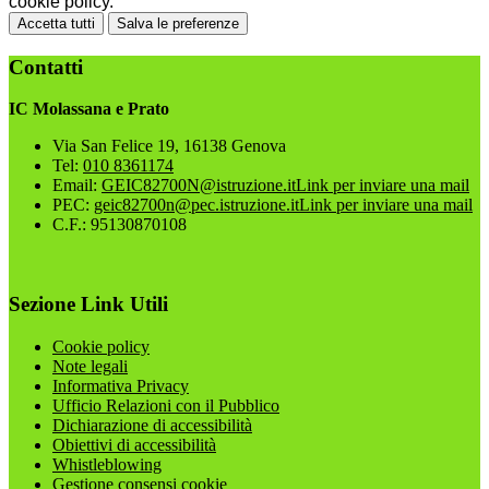
cookie policy.
Accetta tutti
Salva le preferenze
Contatti
IC Molassana e Prato
Via San Felice 19, 16138 Genova
Tel:
010 8361174
Email:
GEIC82700N@istruzione.it
Link per inviare una mail
PEC:
geic82700n@pec.istruzione.it
Link per inviare una mail
C.F.: 95130870108
Sezione Link Utili
Cookie policy
Note legali
Informativa Privacy
Ufficio Relazioni con il Pubblico
Dichiarazione di accessibilità
Obiettivi di accessibilità
Whistleblowing
Gestione consensi cookie