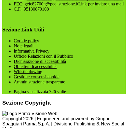
PEC:
geic82700n@pec.istruzione.it
Link per inviare una mail
C.F.: 95130870108
Sezione Link Utili
Cookie policy
Note legali
Informativa Privacy
Ufficio Relazioni con il Pubblico
Dichiarazione di accessibilità
Obiettivi di accessibilità
Whistleblowing
Gestione consensi cookie
Amministrazione trasparente
Pagina visualizzata
326
volte
Sezione Copyright
Copyright 2026 | Engineered and powered by Gruppo
Spaggiari Parma S.p.A. | Divisione Publishing & New Social