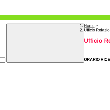
Home
>
Ufficio Relazio
Ufficio R
ORARIO RIC