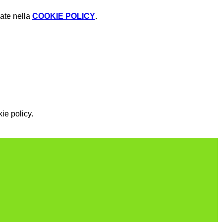
rate nella
COOKIE POLICY
.
ie policy.