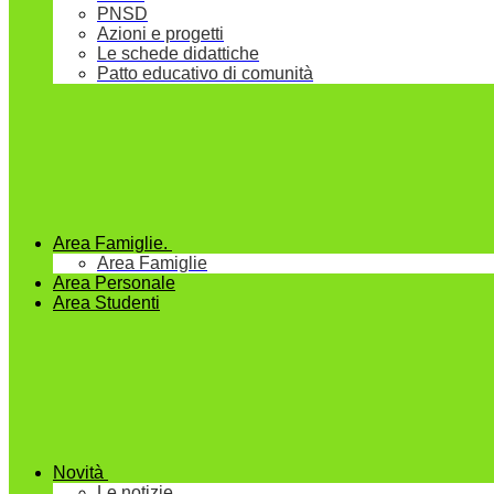
PNSD
Azioni e progetti
Le schede didattiche
Patto educativo di comunità
Area Famiglie.
Area Famiglie
Area Personale
Area Studenti
Novità
Le notizie