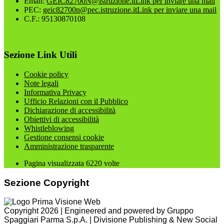
Email:
GEIC82700N@istruzione.it
Link per inviare una mail
PEC:
geic82700n@pec.istruzione.it
Link per inviare una mail
C.F.: 95130870108
Sezione Link Utili
Cookie policy
Note legali
Informativa Privacy
Ufficio Relazioni con il Pubblico
Dichiarazione di accessibilità
Obiettivi di accessibilità
Whistleblowing
Gestione consensi cookie
Amministrazione trasparente
Pagina visualizzata
6220
volte
Sezione Copyright
Copyright 2026 | Engineered and powered by Gruppo
Spaggiari Parma S.p.A. | Divisione Publishing & New Social