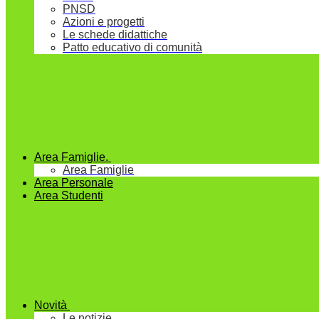
PNSD
Azioni e progetti
Le schede didattiche
Patto educativo di comunità
Area Famiglie.
Area Famiglie
Area Personale
Area Studenti
Novità
Le notizie