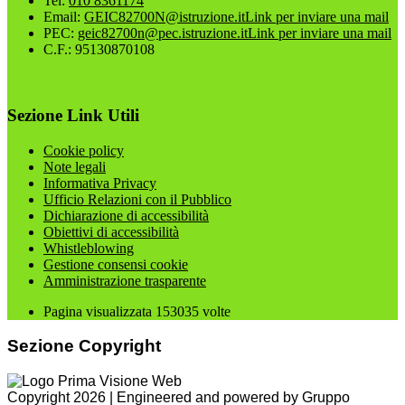
Tel:
010 8361174
Email:
GEIC82700N@istruzione.it
Link per inviare una mail
PEC:
geic82700n@pec.istruzione.it
Link per inviare una mail
C.F.: 95130870108
Sezione Link Utili
Cookie policy
Note legali
Informativa Privacy
Ufficio Relazioni con il Pubblico
Dichiarazione di accessibilità
Obiettivi di accessibilità
Whistleblowing
Gestione consensi cookie
Amministrazione trasparente
Pagina visualizzata
153035
volte
Sezione Copyright
Copyright 2026 | Engineered and powered by Gruppo