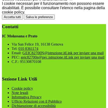
I cookie necessari per il funzionamento non possono essere
disabilitati. È possibile consultare l'elenco nella pagina della
cookie policy.
Accetta tutti
Salva le preferenze
Contatti
IC Molassana e Prato
Via San Felice 19, 16138 Genova
Tel:
010 8361174
Email:
GEIC82700N@istruzione.it
Link per inviare una mail
PEC:
geic82700n@pec.istruzione.it
Link per inviare una mail
C.F.: 95130870108
Sezione Link Utili
Cookie policy
Note legali
Informativa Privacy
Ufficio Relazioni con il Pubblico
Dichiarazione di accessibilità