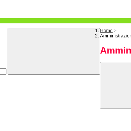
Home
>
Amministrazio
Ammini