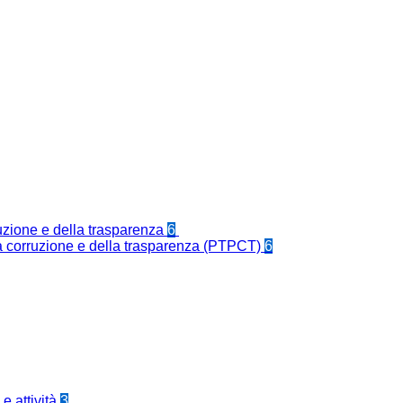
ruzione e della trasparenza
6
la corruzione e della trasparenza (PTPCT)
6
e attività
3