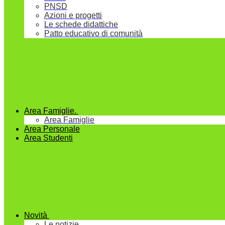
PNSD
Azioni e progetti
Le schede didattiche
Patto educativo di comunità
Area Famiglie.
Area Famiglie
Area Personale
Area Studenti
Novità
Le notizie