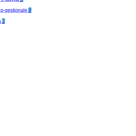
co-gestionale
1
a
6