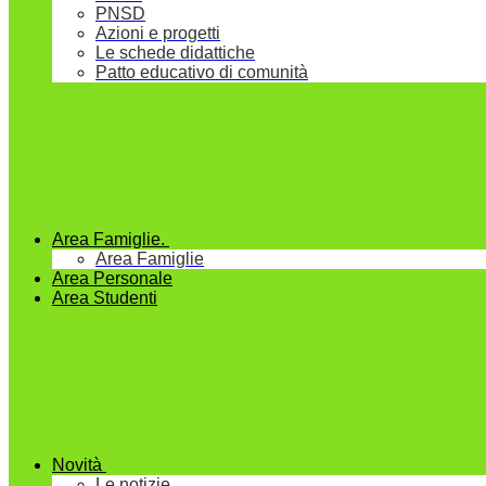
PNSD
Azioni e progetti
Le schede didattiche
Patto educativo di comunità
Area Famiglie.
Area Famiglie
Area Personale
Area Studenti
Novità
Le notizie