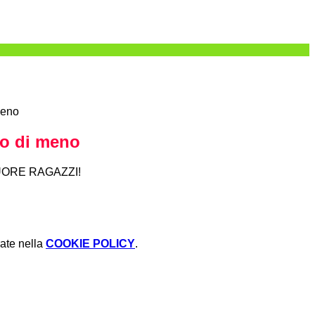
meno
no di meno
UORE RAGAZZI!
rate nella
COOKIE POLICY
.