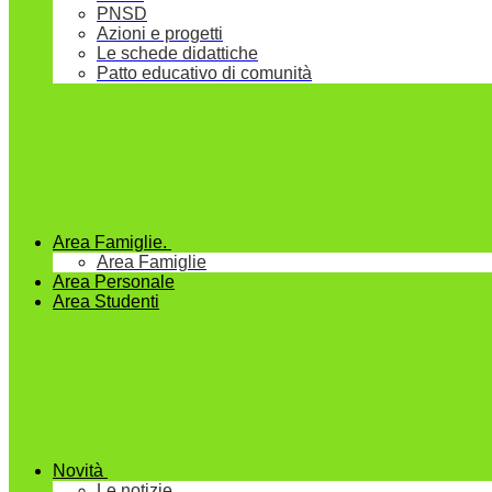
PNSD
Azioni e progetti
Le schede didattiche
Patto educativo di comunità
Area Famiglie.
Area Famiglie
Area Personale
Area Studenti
Novità
Le notizie