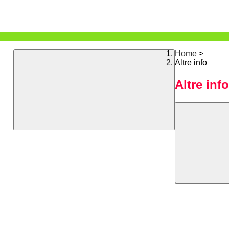
Home
>
Altre info
Altre info