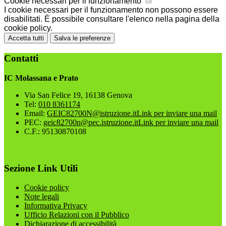
Cookie necessari per il funzionamento
I cookie necessari per il funzionamento non possono essere
disabilitati. È possibile consultare l'elenco nella pagina della
cookie policy.
Accetta tutti
Salva le preferenze
Contatti
IC Molassana e Prato
Via San Felice 19, 16138 Genova
Tel:
010 8361174
Email:
GEIC82700N@istruzione.it
Link per inviare una mail
PEC:
geic82700n@pec.istruzione.it
Link per inviare una mail
C.F.: 95130870108
Sezione Link Utili
Cookie policy
Note legali
Informativa Privacy
Ufficio Relazioni con il Pubblico
Dichiarazione di accessibilità