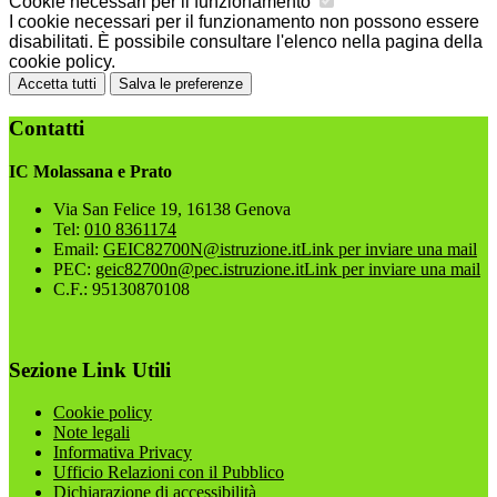
Cookie necessari per il funzionamento
I cookie necessari per il funzionamento non possono essere
disabilitati. È possibile consultare l'elenco nella pagina della
cookie policy.
Accetta tutti
Salva le preferenze
Contatti
IC Molassana e Prato
Via San Felice 19, 16138 Genova
Tel:
010 8361174
Email:
GEIC82700N@istruzione.it
Link per inviare una mail
PEC:
geic82700n@pec.istruzione.it
Link per inviare una mail
C.F.: 95130870108
Sezione Link Utili
Cookie policy
Note legali
Informativa Privacy
Ufficio Relazioni con il Pubblico
Dichiarazione di accessibilità