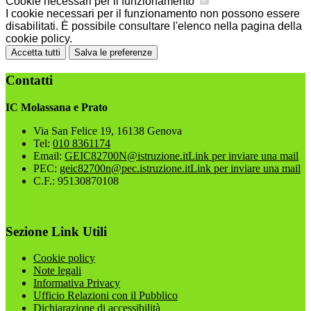
Cookie necessari per il funzionamento
I cookie necessari per il funzionamento non possono essere
disabilitati. È possibile consultare l'elenco nella pagina della
cookie policy.
Accetta tutti
Salva le preferenze
Contatti
IC Molassana e Prato
Via San Felice 19, 16138 Genova
Tel:
010 8361174
Email:
GEIC82700N@istruzione.it
Link per inviare una mail
PEC:
geic82700n@pec.istruzione.it
Link per inviare una mail
C.F.: 95130870108
Sezione Link Utili
Cookie policy
Note legali
Informativa Privacy
Ufficio Relazioni con il Pubblico
Dichiarazione di accessibilità