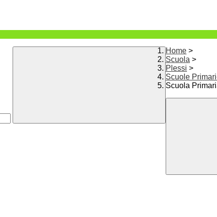
Home
>
Scuola
>
Plessi
>
Scuole Primar
Scuola Primari