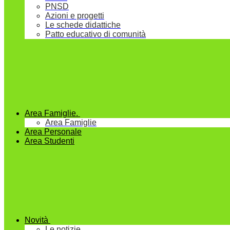
PNSD
Azioni e progetti
Le schede didattiche
Patto educativo di comunità
Area Famiglie.
Area Famiglie
Area Personale
Area Studenti
Novità
Le notizie