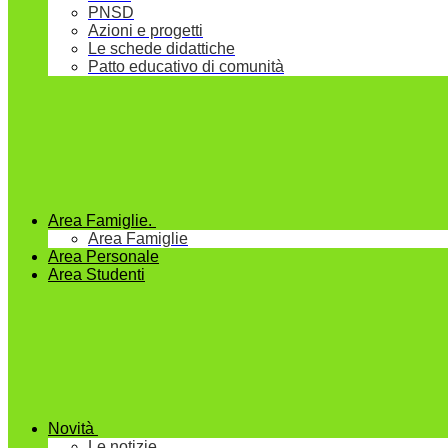
PNSD
Azioni e progetti
Le schede didattiche
Patto educativo di comunità
Area Famiglie.
Area Famiglie
Area Personale
Area Studenti
Novità
Le notizie