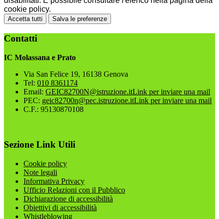
disabilitati. È possibile consultare l'elenco nella pagina della
cookie policy.
Accetta tutti
Salva le preferenze
Contatti
IC Molassana e Prato
Via San Felice 19, 16138 Genova
Tel:
010 8361174
Email:
GEIC82700N@istruzione.it
Link per inviare una mail
PEC:
geic82700n@pec.istruzione.it
Link per inviare una mail
C.F.: 95130870108
Sezione Link Utili
Cookie policy
Note legali
Informativa Privacy
Ufficio Relazioni con il Pubblico
Dichiarazione di accessibilità
Obiettivi di accessibilità
Whistleblowing