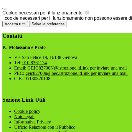
Cookie necessari per il funzionamento
I cookie necessari per il funzionamento non possono essere disa
Accetta tutti
Salva le preferenze
Contatti
IC Molassana e Prato
Via San Felice 19, 16138 Genova
Tel:
010 8361174
Email:
GEIC82700N@istruzione.it
Link per inviare una mail
PEC:
geic82700n@pec.istruzione.it
Link per inviare una mail
C.F.: 95130870108
Sezione Link Utili
Cookie policy
Note legali
Informativa Privacy
Ufficio Relazioni con il Pubblico