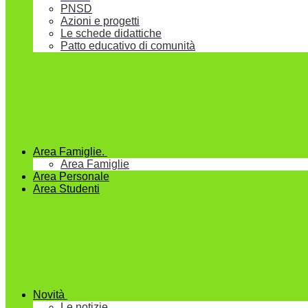
PNSD
Azioni e progetti
Le schede didattiche
Patto educativo di comunità
Area Famiglie.
Area Famiglie
Area Personale
Area Studenti
Novità
Le notizie