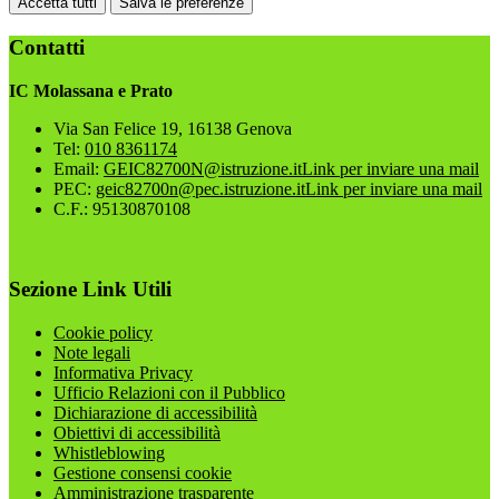
Accetta tutti
Salva le preferenze
Contatti
IC Molassana e Prato
Via San Felice 19, 16138 Genova
Tel:
010 8361174
Email:
GEIC82700N@istruzione.it
Link per inviare una mail
PEC:
geic82700n@pec.istruzione.it
Link per inviare una mail
C.F.: 95130870108
Sezione Link Utili
Cookie policy
Note legali
Informativa Privacy
Ufficio Relazioni con il Pubblico
Dichiarazione di accessibilità
Obiettivi di accessibilità
Whistleblowing
Gestione consensi cookie
Amministrazione trasparente