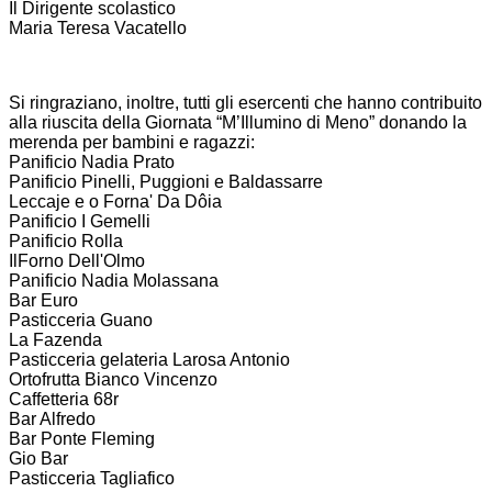
Il Dirigente scolastico
Maria Teresa Vacatello
Si ringraziano, inoltre, tutti gli esercenti che hanno contribuito
alla riuscita della Giornata “M’Illumino di Meno” donando la
merenda per bambini e ragazzi:
Panificio Nadia Prato
Panificio Pinelli, Puggioni e Baldassarre
Leccaje e o Forna' Da Dôia
Panificio I Gemelli
Panificio Rolla
IlForno Dell'Olmo
Panificio Nadia Molassana
Bar Euro
Pasticceria Guano
La Fazenda
Pasticceria gelateria Larosa Antonio
Ortofrutta Bianco Vincenzo
Caffetteria 68r
Bar Alfredo
Bar Ponte Fleming
Gio Bar
Pasticceria Tagliafico