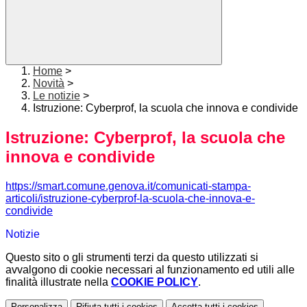
Home
>
Novità
>
Le notizie
>
Istruzione: Cyberprof, la scuola che innova e condivide
Istruzione: Cyberprof, la scuola che
innova e condivide
https://smart.comune.genova.it/comunicati-stampa-
articoli/istruzione-cyberprof-la-scuola-che-innova-e-
condivide
Notizie
Questo sito o gli strumenti terzi da questo utilizzati si
avvalgono di cookie necessari al funzionamento ed utili alle
finalità illustrate nella
COOKIE POLICY
.
Personalizza
Rifiuta tutti
i cookies
Accetta tutti
i cookies