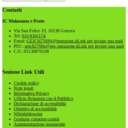
Contatti
IC Molassana e Prato
Via San Felice 19, 16138 Genova
Tel:
010 8361174
Email:
GEIC82700N@istruzione.it
Link per inviare una mail
PEC:
geic82700n@pec.istruzione.it
Link per inviare una mail
C.F.: 95130870108
Sezione Link Utili
Cookie policy
Note legali
Informativa Privacy
Ufficio Relazioni con il Pubblico
Dichiarazione di accessibilità
Obiettivi di accessibilità
Whistleblowing
Gestione consensi cookie
Amministrazione trasparente