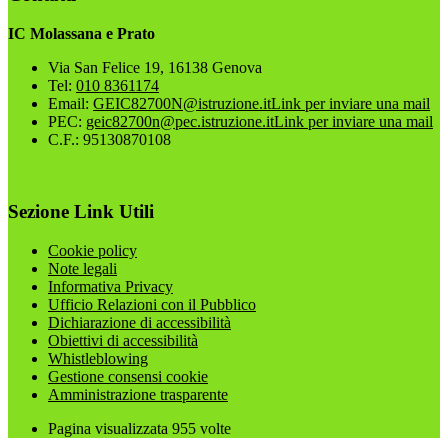
IC Molassana e Prato
Via San Felice 19, 16138 Genova
Tel:
010 8361174
Email:
GEIC82700N@istruzione.it
Link per inviare una mail
PEC:
geic82700n@pec.istruzione.it
Link per inviare una mail
C.F.: 95130870108
Sezione Link Utili
Cookie policy
Note legali
Informativa Privacy
Ufficio Relazioni con il Pubblico
Dichiarazione di accessibilità
Obiettivi di accessibilità
Whistleblowing
Gestione consensi cookie
Amministrazione trasparente
Pagina visualizzata
955
volte