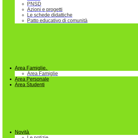
PNSD
Azioni e progetti
Le schede didattiche
Patto educativo di comunità
Area Famiglie.
Area Famiglie
Area Personale
Area Studenti
Novità
Le notizie