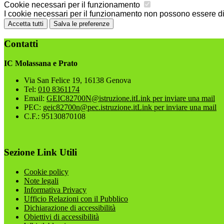
Cookie necessari per il funzionamento
I cookie necessari per il funzionamento non possono essere disa
Accetta tutti
Salva le preferenze
Contatti
IC Molassana e Prato
Via San Felice 19, 16138 Genova
Tel:
010 8361174
Email:
GEIC82700N@istruzione.it
Link per inviare una mail
PEC:
geic82700n@pec.istruzione.it
Link per inviare una mail
C.F.: 95130870108
Sezione Link Utili
Cookie policy
Note legali
Informativa Privacy
Ufficio Relazioni con il Pubblico
Dichiarazione di accessibilità
Obiettivi di accessibilità