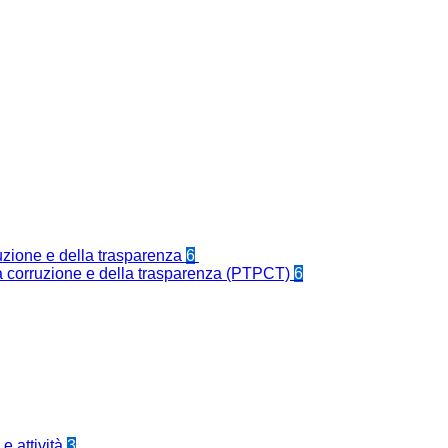
ruzione e della trasparenza
6
la corruzione e della trasparenza (PTPCT)
6
e attività
3