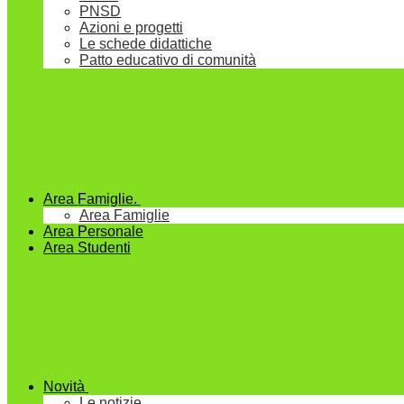
PNSD
Azioni e progetti
Le schede didattiche
Patto educativo di comunità
Area Famiglie.
Area Famiglie
Area Personale
Area Studenti
Novità
Le notizie