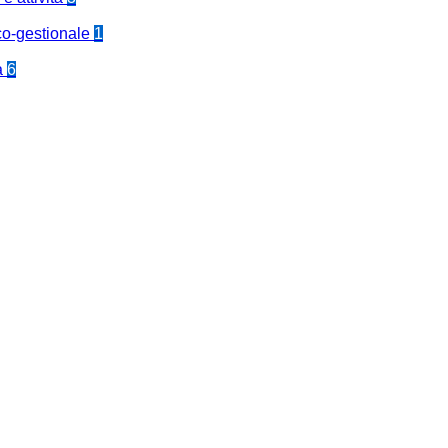
co-gestionale
1
a
6