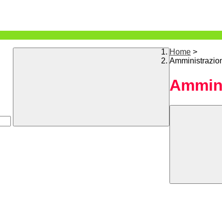
Home
>
Amministrazio
Ammini