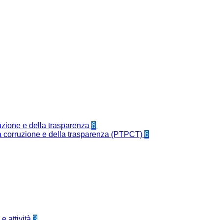
ruzione e della trasparenza
6
la corruzione e della trasparenza (PTPCT)
6
e attività
3