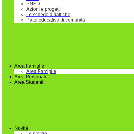
PNSD
Azioni e progetti
Le schede didattiche
Patto educativo di comunità
Area Famiglie.
Area Famiglie
Area Personale
Area Studenti
Novità
Le notizie