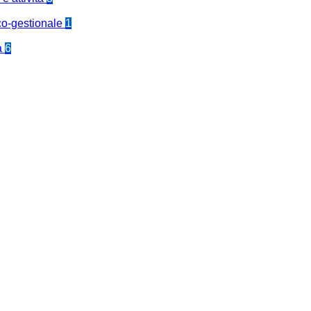
co-gestionale
1
a
6