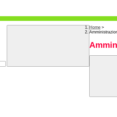
Home
>
Amministrazio
Ammini