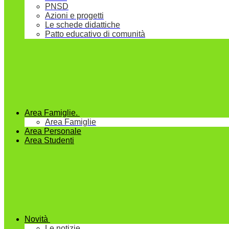
PNSD
Azioni e progetti
Le schede didattiche
Patto educativo di comunità
Area Famiglie.
Area Famiglie
Area Personale
Area Studenti
Novità
Le notizie