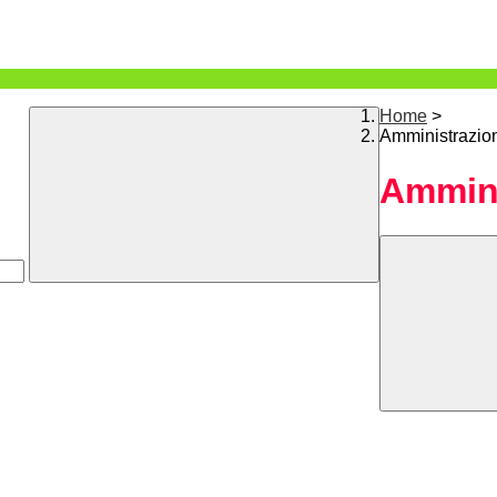
Home
>
Amministrazio
Ammini