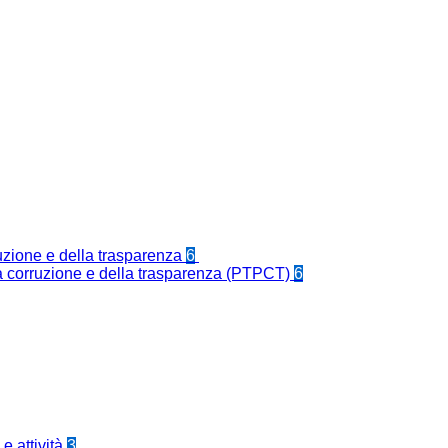
ruzione e della trasparenza
6
la corruzione e della trasparenza (PTPCT)
6
e attività
3