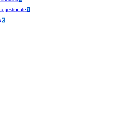
co-gestionale
1
a
6