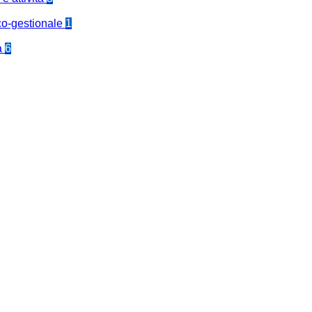
co-gestionale
1
a
6