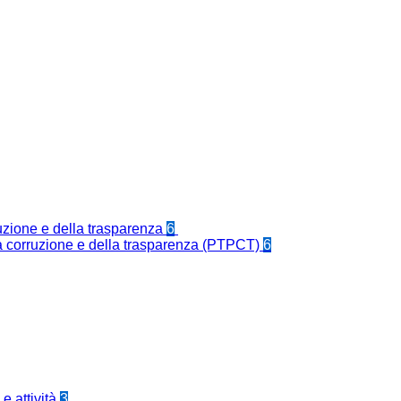
ruzione e della trasparenza
6
la corruzione e della trasparenza (PTPCT)
6
e attività
3