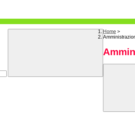
Home
>
Amministrazio
Ammini