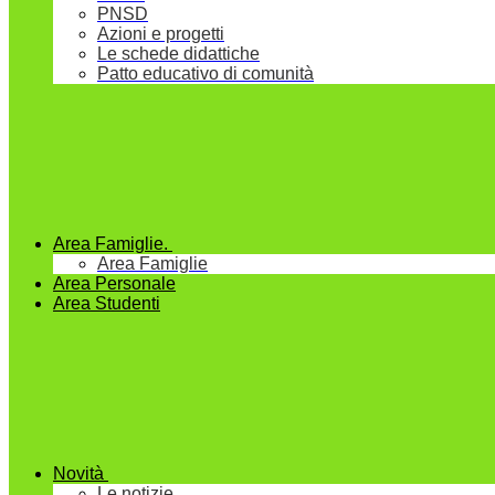
PNSD
Azioni e progetti
Le schede didattiche
Patto educativo di comunità
Area Famiglie.
Area Famiglie
Area Personale
Area Studenti
Novità
Le notizie