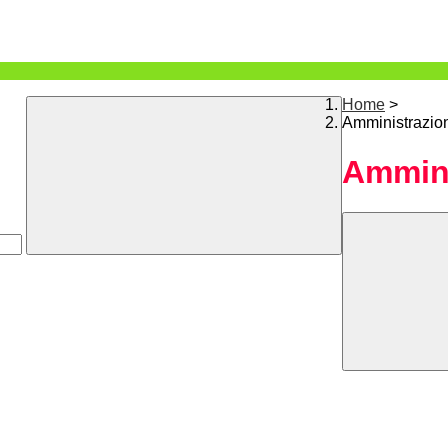
Home
>
Amministrazio
Ammini