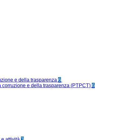
ruzione e della trasparenza
6
la corruzione e della trasparenza (PTPCT)
6
e attività
3