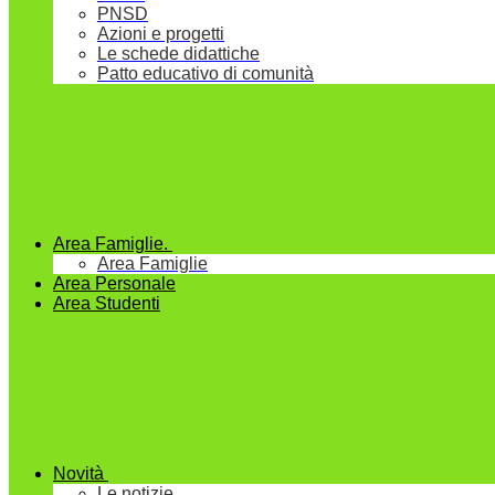
PNSD
Azioni e progetti
Le schede didattiche
Patto educativo di comunità
Area Famiglie.
Area Famiglie
Area Personale
Area Studenti
Novità
Le notizie