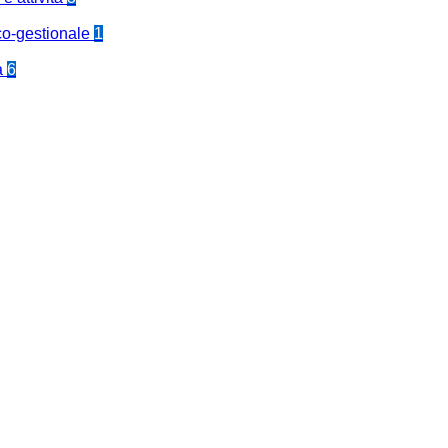
co-gestionale
1
a
6