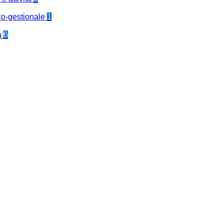
co-gestionale
1
a
6