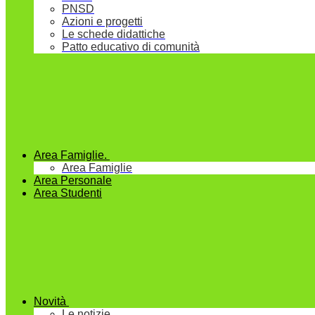
PNSD
Azioni e progetti
Le schede didattiche
Patto educativo di comunità
Area Famiglie.
Area Famiglie
Area Personale
Area Studenti
Novità
Le notizie