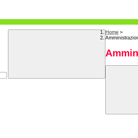
Home
>
Amministrazio
Ammini