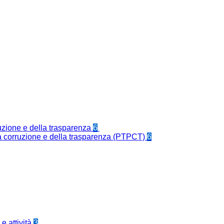
ruzione e della trasparenza
6
la corruzione e della trasparenza (PTPCT)
6
e attività
3