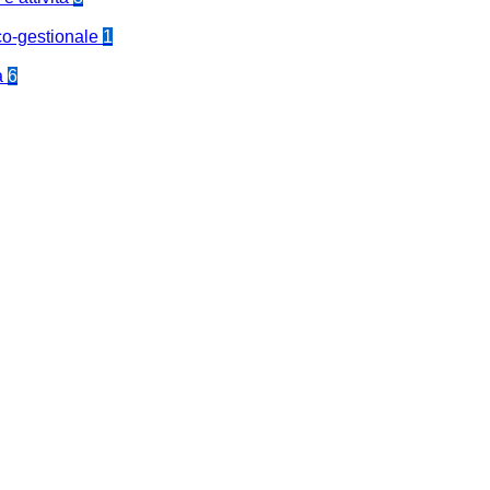
co-gestionale
1
a
6