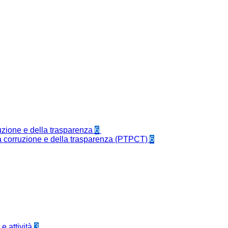
ruzione e della trasparenza
6
la corruzione e della trasparenza (PTPCT)
6
e attività
3