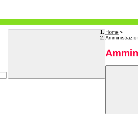
Home
>
Amministrazio
Ammini