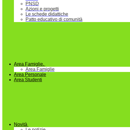
PNSD
Azioni e progetti
Le schede didattiche
Patto educativo di comunità
Area Famiglie.
Area Famiglie
Area Personale
Area Studenti
Novità
Le notizie