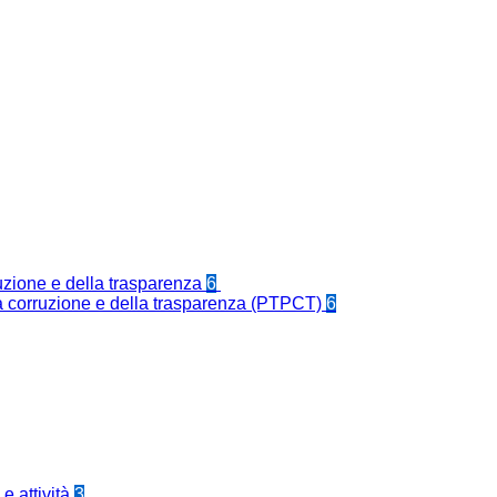
ruzione e della trasparenza
6
la corruzione e della trasparenza (PTPCT)
6
e attività
3