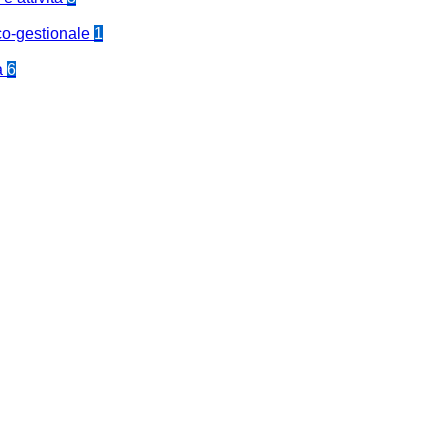
co-gestionale
1
a
6