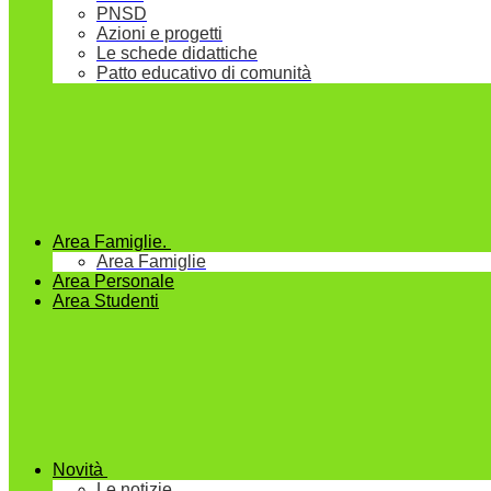
PNSD
Azioni e progetti
Le schede didattiche
Patto educativo di comunità
Area Famiglie.
Area Famiglie
Area Personale
Area Studenti
Novità
Le notizie