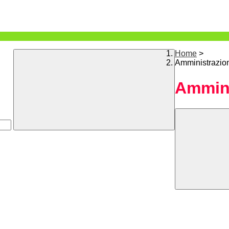
Home
>
Amministrazio
Ammini