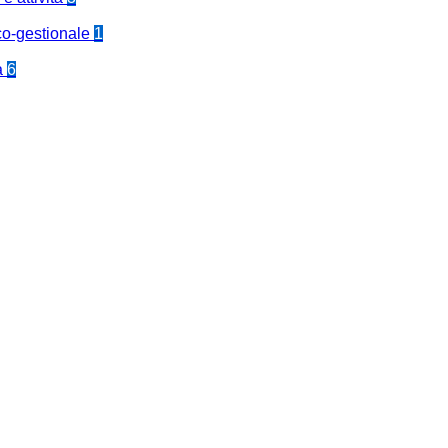
co-gestionale
1
a
6