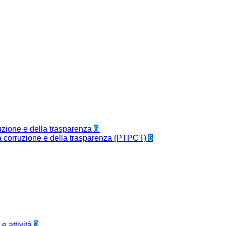
ruzione e della trasparenza
6
la corruzione e della trasparenza (PTPCT)
6
e attività
3