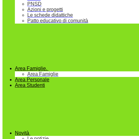
PNSD
Azioni e progetti
Le schede didattiche
Patto educativo di comunità
Area Famiglie.
Area Famiglie
Area Personale
Area Studenti
Novità
Le notizie