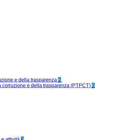
ruzione e della trasparenza
6
la corruzione e della trasparenza (PTPCT)
6
e attività
3