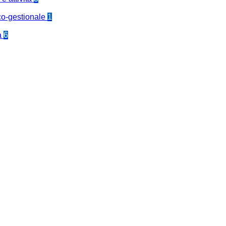
co-gestionale
1
a
6