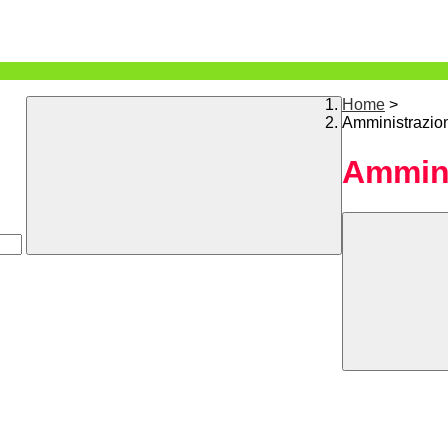
Home
>
Amministrazio
Ammini