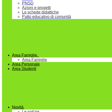
PNSD
Azioni e progetti
Le schede didattiche
Patto educativo di comunità
Area Famiglie.
Area Famiglie
Area Personale
Area Studenti
Novità
Le notizie