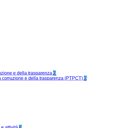
ruzione e della trasparenza
6
la corruzione e della trasparenza (PTPCT)
6
e attività
3