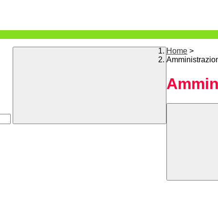
Home
>
Amministrazio
Ammini