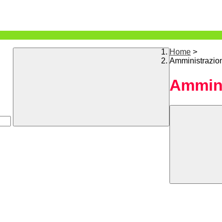
Home
>
Amministrazio
Ammini