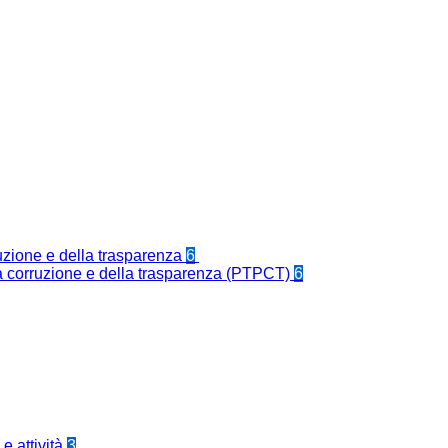
ruzione e della trasparenza
6
la corruzione e della trasparenza (PTPCT)
6
e attività
3