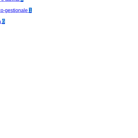
co-gestionale
1
a
6