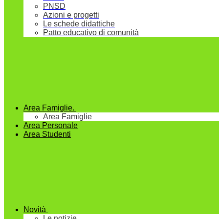
PNSD
Azioni e progetti
Le schede didattiche
Patto educativo di comunità
Area Famiglie.
Area Famiglie
Area Personale
Area Studenti
Novità
Le notizie