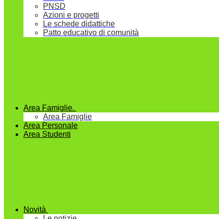
PNSD
Azioni e progetti
Le schede didattiche
Patto educativo di comunità
Area Famiglie.
Area Famiglie
Area Personale
Area Studenti
Novità
Le notizie