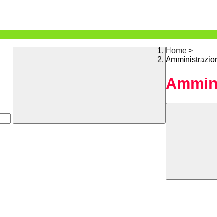
Home
>
Amministrazio
Ammini