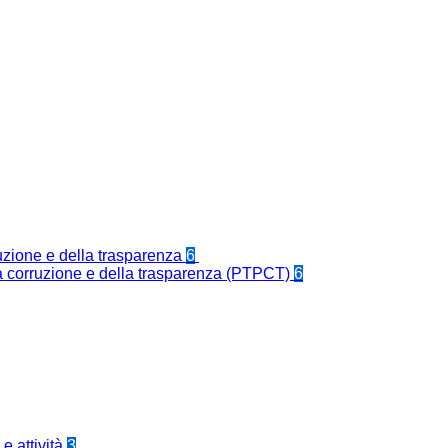
ruzione e della trasparenza
6
la corruzione e della trasparenza (PTPCT)
6
e attività
3