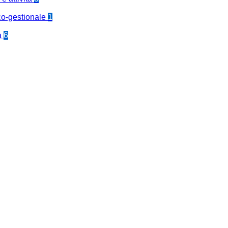
co-gestionale
1
a
6