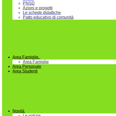
PNSD
Azioni e progetti
Le schede didattiche
Patto educativo di comunità
Area Famiglie.
Area Famiglie
Area Personale
Area Studenti
Novità
Le notizie