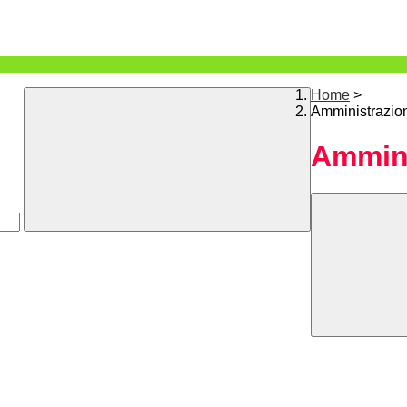
Home
>
Amministrazio
Ammini