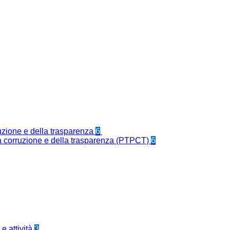
ruzione e della trasparenza
6
la corruzione e della trasparenza (PTPCT)
6
e attività
3