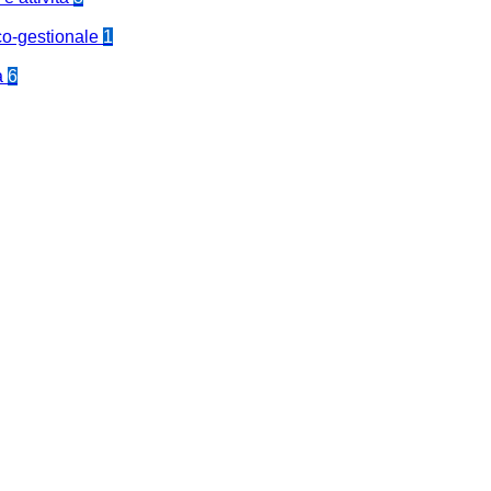
co-gestionale
1
a
6